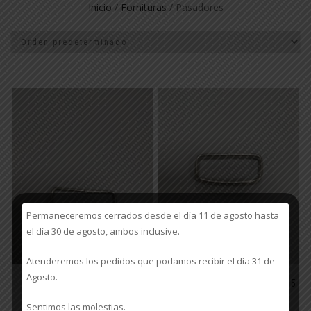
Inicio
/
Fornituras
/ Pasadores
Permaneceremos cerrados desde el día 11 de agosto hasta
el día 30 de agosto, ambos inclusive.
Atenderemos los pedidos que podamos recibir el día 31 de
Agosto.
PASADOR M / CAÑA
PASADOR M/ CAÑA 245/35
245/40
0,22
€
Sentimos las molestias.