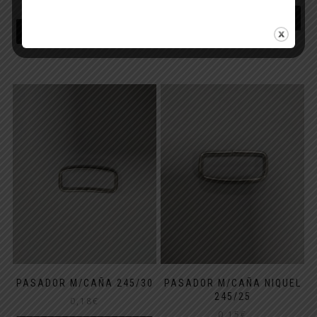
0,27
€
AÑADIR AL CARRITO
AÑADIR AL CARRITO
PASADOR M/CAÑA 245/30
PASADOR M/CAÑA NIQUEL
245/25
0,18
€
0,15
€