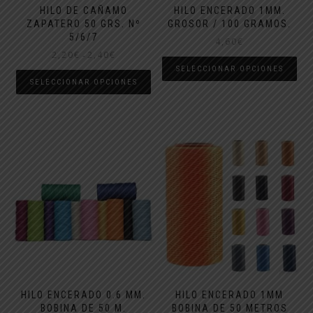
HILO DE CAÑAMO
HILO ENCERADO 1MM.
ZAPATERO 50 GRS. Nº
GROSOR / 100 GRAMOS.
5/6/7
4,60
€
Rango
2,20
€
2,40
€
-
de
SELECCIONAR OPCIONES
precios:
SELECCIONAR OPCIONES
Este
desde
Este
producto
2,20€
producto
tiene
hasta
tiene
múltiples
2,40€
múltiples
variantes.
variantes.
Las
Las
opciones
opciones
se
se
pueden
pueden
elegir
elegir
en
en
la
la
página
página
de
de
producto
HILO ENCERADO 0.6 MM.
HILO ENCERADO 1MM
producto
BOBINA DE 50 M.
BOBINA DE 50 METROS