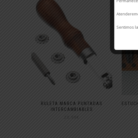
Permanecere
Atenderemos
Sentimos la
RULETA MARCA PUNTADAS
ESTUC
INTERCAMBIABLES
20,99
€