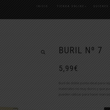
INICIO
TIENDA ONLINE
QUIENES
BURIL Nº 7
5,99
€
Buril de doble punta ideal para re
materiales no muy duros y que pu
pueden utilizar para hacer marcas,