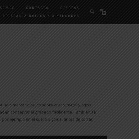
 SOMOS
CONTACTA
OFERTAS
0
ARTESANIA BOLSOS Y CINTURONES
pujar o marcar dibujos sobre cuero, metal y otros
eden conservar el grabado fácilmente. También se
 por ejemplo en el cuero o goma, antes de cortar.