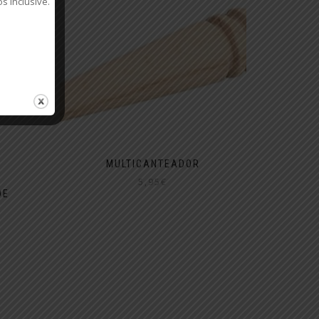
s inclusive.
MULTICANTEADOR
5,95
€
DE