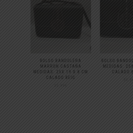
 ROCIERO
BOLSO BANDOLERA
BOLSO BANDO
O COLOR
MARRON CASTAÑA
MEDIDAS: 25X
DIO
MEDIDAS: 25X 19 X 8 CM
CALADO 
CALADO BEIG
35,9
35,99
€