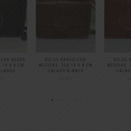
LERA NEGRO
BOLSO BANDOLERA
BOLSO 
 19 X 8 CM
MEDIDAS: 25X 19 X 8 CM
MEDIDAS: 
BLANCO
CALADO BLANCO
CALAD
9
€
35,99
€
3