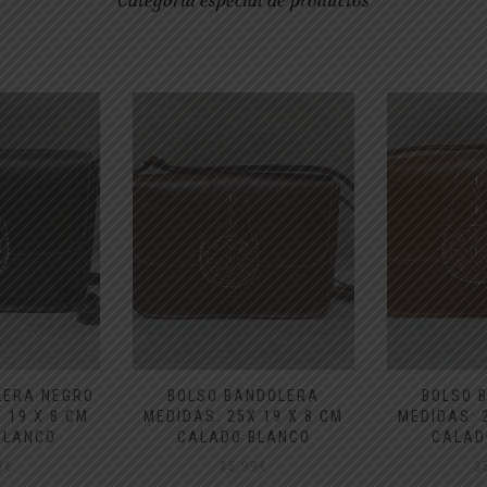
Categoría especial de productos
LERA NEGRO
BOLSO BANDOLERA
BOLSO 
 19 X 8 CM
MEDIDAS: 25X 19 X 8 CM
MEDIDAS: 
BLANCO
CALADO BLANCO
CALAD
9
€
35,99
€
3