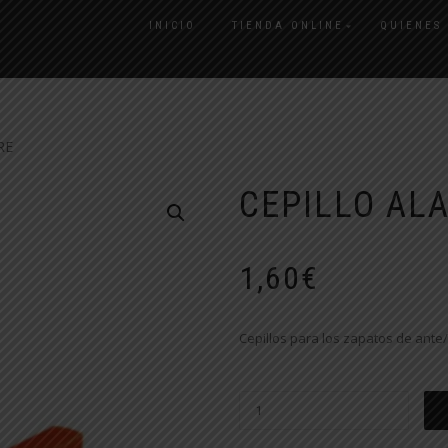
INICIO
TIENDA ONLINE
QUIENES
RE
CEPILLO AL
1,60
€
Cepillos para los zapatos de ante