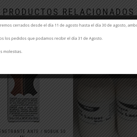
PRODUCTOS RELACIONADOS
mos cerrados desde el día 11 de agosto hasta el día 30 de agosto, ambo
 los pedidos que podamos recibir el día 31 de Agosto.
s molestias.
PENETRANTE ANTE / NOBUK 50