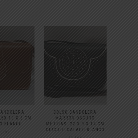
BANDOLERA
BOLSO BANDOLERA
BOLS
25X 19 X 8 CM
MARRON OSCURO
MAR
O BLANCO
MEDIDAS: 22 X 9 X 14 CM
MEDIDAS
CIRCULO CALADO BLANCO
CIR
5,99
€