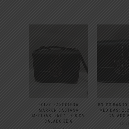
 ROCIERO
BOLSO BANDOLERA
BOLSO BANDO
O COLOR
MARRON CASTAÑA
MEDIDAS: 25X
DIO
MEDIDAS: 25X 19 X 8 CM
CALADO 
CALADO BEIG
35,9