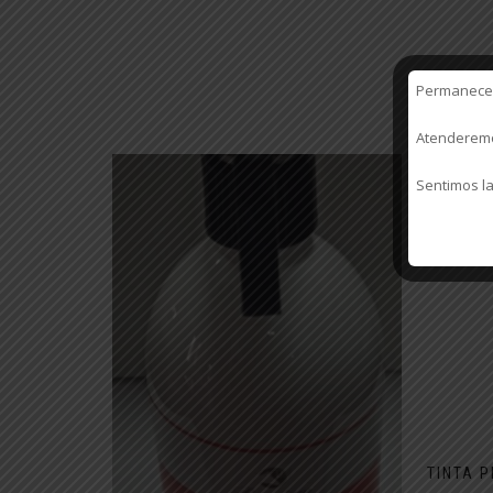
Permanecere
Atenderemos
Sentimos la
TINTA 