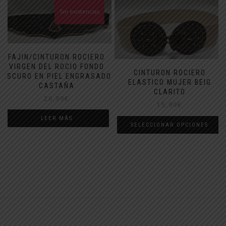
Sin existencias
FAJIN/CINTURON ROCIERO
VIRGEN DEL ROCIO FONDO
CINTURON ROCIERO
OSCURO EN PIEL ENGRASADO
ELASTICO MUJER BEIG
CASTAÑA
CLARITO
26,99
€
15,99
€
LEER MÁS
SELECCIONAR OPCIONES
Este
producto
tiene
múltiples
variantes.
Las
opciones
se
pueden