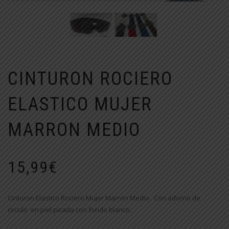
CINTURON ROCIERO
ELASTICO MUJER
MARRON MEDIO
15,99
€
Cinturon Elastico Rociero Mujer Marron Medio. Con adorno de
circulo en piel picada con fondo blanco.