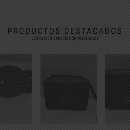
elegir
en
la
página
de
PRODUCTOS DESTACADOS
producto
Categoría especial de productos