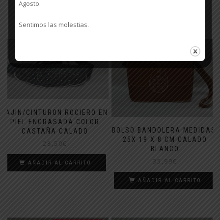
Agosto.
Sentimos las molestias.
FAJIN/CINTURON ROCIERO EN
PIEL ENGRASADA COLOR
BOLSO BANDOLERA MEDIDAS:
CASTAÑA CALADO
25X 19 X 8 CM CALADO
28,50
€
BLANCO
35,99
€
AÑADIR AL CARRITO
AÑADIR AL CARRITO