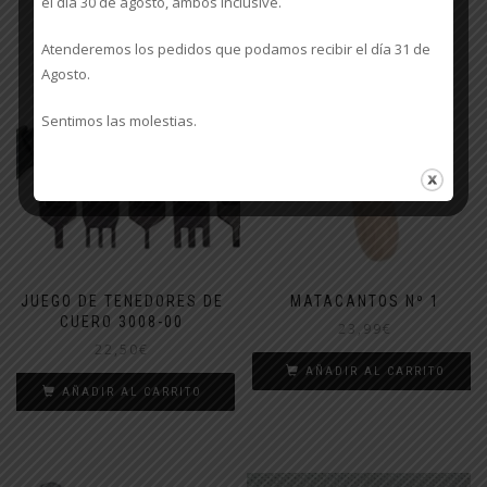
el día 30 de agosto, ambos inclusive.
Atenderemos los pedidos que podamos recibir el día 31 de
Agosto.
Sentimos las molestias.
JUEGO DE TENEDORES DE
MATACANTOS Nº 1
CUERO 3008-00
23,99
€
22,50
€
AÑADIR AL CARRITO
AÑADIR AL CARRITO