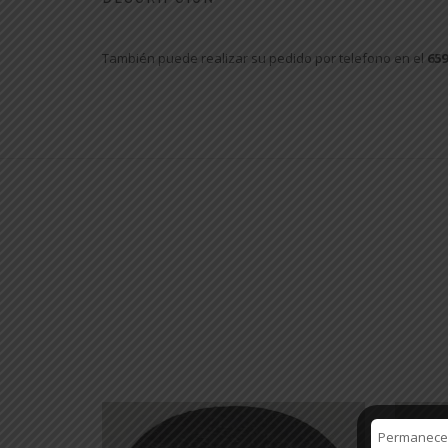
También puede realizar su pedido por telefono en el
659
Permanecere