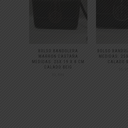
 ROCIERO
BOLSO BANDOLERA
BOLSO BANDO
O COLOR
MARRON CASTAÑA
MEDIDAS: 25X
DIO
MEDIDAS: 25X 19 X 8 CM
CALADO 
CALADO BEIG
35,9
35,99
€