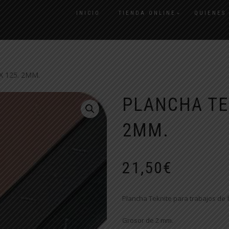
INICIO
TIENDA ONLINE
QUIENES
X 125. 2MM.
PLANCHA TEK
2MM.
21,50
€
Plancha Teknite para trabajos de 
Grosor de 2 mm.