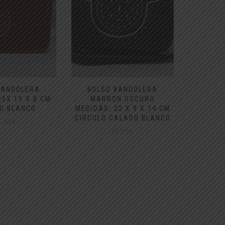
BANDOLERA
BOLSO BANDOLERA
BOLS
25X 19 X 8 CM
MARRON OSCURO
MAR
O BLANCO
MEDIDAS: 22 X 9 X 14 CM
MEDIDAS
CIRCULO CALADO BLANCO
CIR
5,99
€
32,50
€