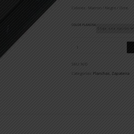
Colores : Marron / Negro / Ocre.
COLOR PLANCHA
SKU:
N/D
Categorías:
Planchas
,
Zapateria