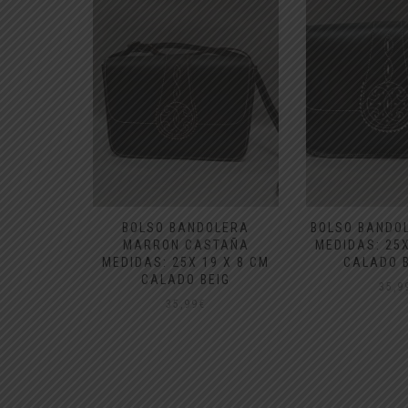
 ROCIERO
BOLSO BANDOLERA
BOLSO BANDO
O COLOR
MARRON CASTAÑA
MEDIDAS: 25X
DIO
MEDIDAS: 25X 19 X 8 CM
CALADO 
CALADO BEIG
35,9
35,99
€