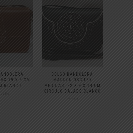
BANDOLERA
BOLSO BANDOLERA
BOLS
25X 19 X 8 CM
MARRON OSCURO
MAR
O BLANCO
MEDIDAS: 22 X 9 X 14 CM
MEDIDAS
CIRCULO CALADO BLANCO
CIR
5,99
€
32,50
€