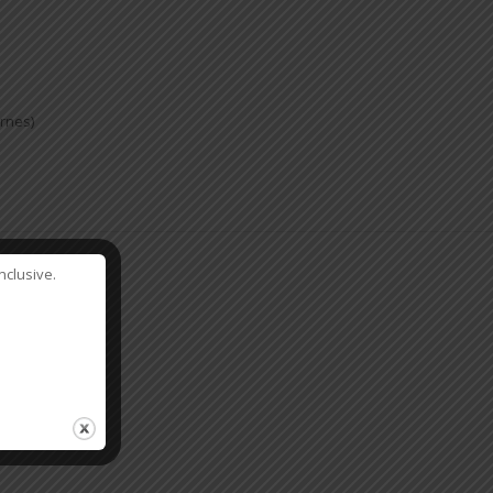
ernes)
nclusive.