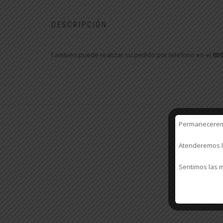
DESCRIPCIÓN
También puede realizar su pedido por telefono en el
659
Permaneceremos
Atenderemos lo
Sentimos las m