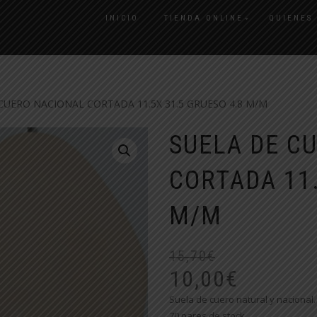
INICIO
TIENDA ONLINE
QUIENES
CUERO NACIONAL CORTADA 11.5X 31.5 GRUESO 4.8 M/M
SUELA DE C
CORTADA 11.
M/M
15,70
€
10,00
€
Suela de cuero natural y nacional.
70 pares de stock.