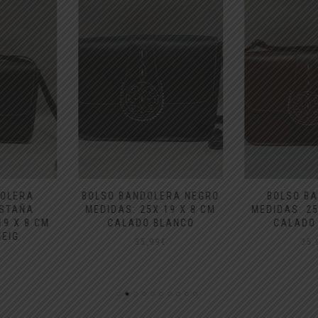
LERA NEGRO
BOLSO BANDOLERA
BOLSO 
 19 X 8 CM
MEDIDAS: 25X 19 X 8 CM
MEDIDAS: 
BLANCO
CALADO BLANCO
CALAD
9
€
35,99
€
3