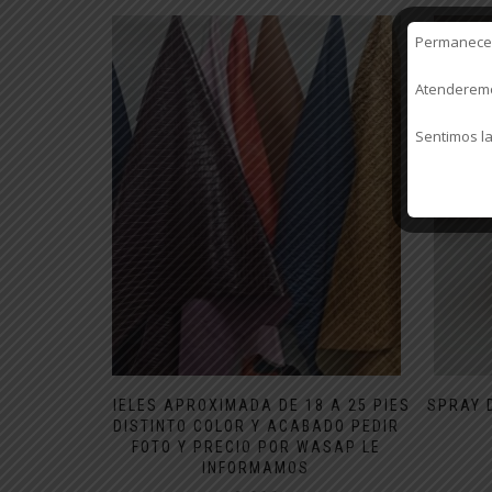
Permanecere
Atenderemos
Sentimos la
PIELES APROXIMADA DE 18 A 25 PIES
SPRAY 
DISTINTO COLOR Y ACABADO PEDIR
FOTO Y PRECIO POR WASAP LE
INFORMAMOS