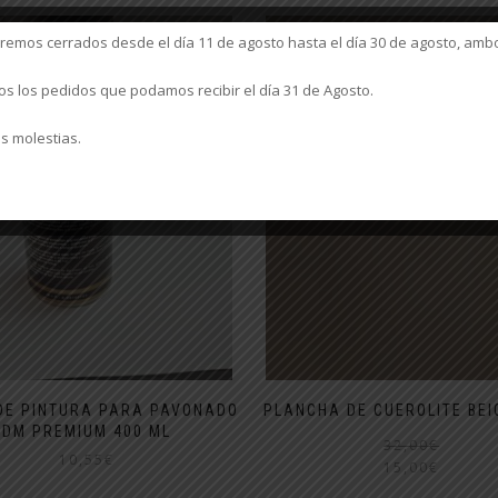
mos cerrados desde el día 11 de agosto hasta el día 30 de agosto, ambo
 los pedidos que podamos recibir el día 31 de Agosto.
s molestias.
DE PINTURA PARA PAVONADO
PLANCHA DE CUEROLITE BEI
DM PREMIUM 400 ML
32,00
€
10,55
€
15,00
€